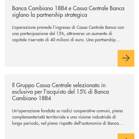
/news/banca-cambiano-1884-e-cassa-centrale-banca-siglano-la-partner
Banca Cambiano 1884 e Cassa Centrale Banca
siglano la partnership strategica
L’operazione prevede l’ingresso di Cassa Centrale Banca con
una partecipazione del 15%, attraverso un aumento di
capitale riservato di 40 milioni di euro. Una partnership
industriale strategica, fondata sulla condivisione di valori
comuni e sulla prossimità ai territori, per ampliare l’offerta e
sostenere nuove opportunità di crescita e sviluppo.
/news/il-gruppo-cassa-centrale-selezionato-in-esclusiva-per-lacquisto
Il Gruppo Cassa Centrale selezionato in
esclusiva per l'acquisto del 15% di Banca
Cambiano 1884
Un'operazione fondata su radici cooperative comuni, piena
complementarietà territoriale e una visione industriale di
lungo periodo, nel pieno rispetto dell'autonomia di Banca
Cambiano. Nei prossimi giorni verrà avviato il periodo di
negoziazione esclusiva per la finalizzazione dell’operazione.