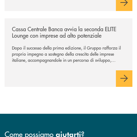
/news/cassa-centrale-banca-avvia-la-seconda-elite-lounge-con-imprese-
Cassa Centrale Banca avvia la seconda ELITE
Lounge con imprese ad alto potenziale
Dopo il successo della prima edizione, il Gruppo rafforza il
proprio impegno a sostegno della crescita delle imprese
italiane, accompagnandole in un percorso di sviluppo,
innovazione e accesso ai mercati dei capitali.
Come possiamo
?
aiutarti