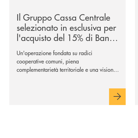
ca-siglano-la-partnership-strategica/
/news/il-gruppo-cassa-centrale-selezionato-in-esclus
/
Il Gruppo Cassa Centrale
selezionato in esclusiva per
l'acquisto del 15% di Banca
Cambiano 1884
Un'operazione fondata su radici
cooperative comuni, piena
complementarietà territoriale e una visione
industriale di lungo periodo, nel pieno
rispetto dell'autonomia di Banca
Cambiano. Nei prossimi giorni verrà
avviato il periodo di negoziazione
esclusiva per la finalizzazione
dell’operazione.