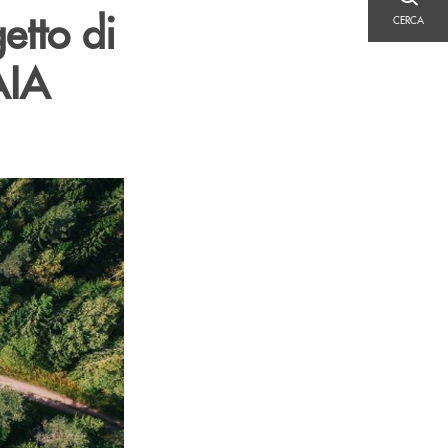
CERCA
etto di
CERCA
AIA