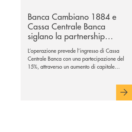
/news/banca-cambiano-1884-e-cassa-centrale-ban
Banca Cambiano 1884 e
Cassa Centrale Banca
siglano la partnership
strategica
L’operazione prevede l’ingresso di Cassa
Centrale Banca con una partecipazione del
15%, attraverso un aumento di capitale
riservato di 40 milioni di euro. Una
partnership industriale strategica, fondata
sulla condivisione di valori comuni e sulla
prossimità ai territori, per ampliare l’offerta
e sostenere nuove opportunità di crescita e
sviluppo.