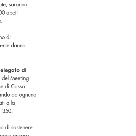
ate, saranno
00 abeti
e.
no di
gente danno
elegato di
e del Meeting
ne di Cassa
onando ad ognuno
ti alla
i 350.”
o di sostenere
dunque ancora