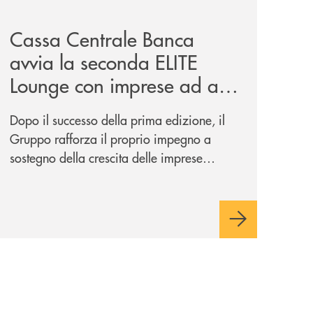
iva-per-lacquisto-del-15-di-banca-cambiano-1884/
news/cassa-centrale-banca-avvia-la-seconda-elite-lounge-
Cassa Centrale Banca
avvia la seconda ELITE
Lounge con imprese ad alto
potenziale
Dopo il successo della prima edizione, il
Gruppo rafforza il proprio impegno a
sostegno della crescita delle imprese
italiane, accompagnandole in un percorso
di sviluppo, innovazione e accesso ai
mercati dei capitali.