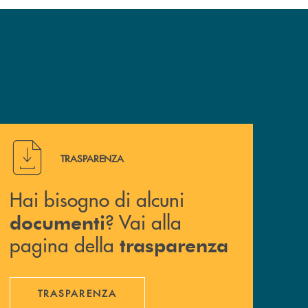
Hai bisogno di alcuni documenti ? Vai alla pagina della 
TRASPARENZA
Hai bisogno di alcuni
? Vai alla
documenti
pagina della
trasparenza
TRASPARENZA