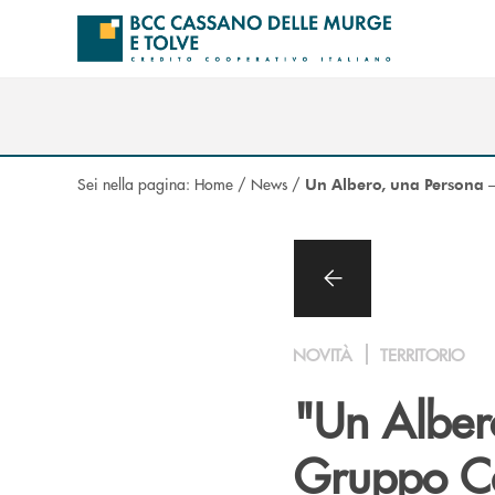
Salta al contenuto principale
Sei nella pagina:
Home
/
News
/
Un Albero, una Persona –
NOVITÀ
TERRITORIO
"Un Albero
Gruppo Ca