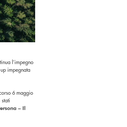
ntinua l’impegno
t-up impegnata
 scorso 6 maggio
stati
ersona – Il