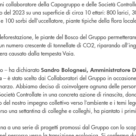
ni collaboratore della Capogruppo e delle Società Controll
 del 2023 su una superficie di circa 10 ettari: 800 larici, 3
e 100 sorbi dell’uccellatore, piante tipiche della flora local
 deforestazione, le piante del Bosco del Gruppo permetteran
n numero crescente di tonnellate di CO2, riparando all’in
fera causato dalla tempesta Vaia.
co – ha dichiarato
Sandro Bolognesi, Amministratore D
– è stato scelto dai Collaboratori del Gruppo in occasion
a
 marzo. Abbiamo deciso di coinvolgere ognuna delle perso
Società Controllate in una concreta azione di rinascita, d
del nostro impegno collettivo verso l’ambiente e i temi lega
orso una settantina di colleghe e colleghi, ha piantato i prim
gna a una serie di progetti promossi dal Gruppo con lo scop
i nel percorso verso la transizione ecologica. Si conferma 