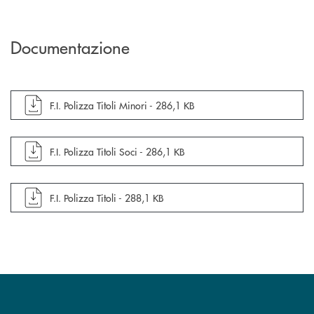
Documentazione
apre documento in una nuova finestra
F.I. Polizza Titoli Minori -
286,1 KB
apre documento in una nuova finestra
F.I. Polizza Titoli Soci -
286,1 KB
apre documento in una nuova finestra
F.I. Polizza Titoli -
288,1 KB