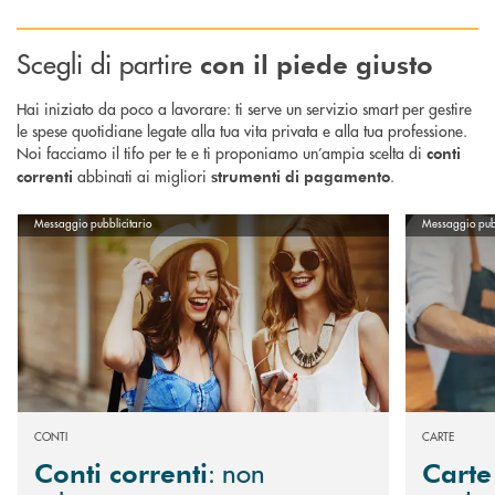
Scegli di partire
con il piede giusto
Hai iniziato da poco a lavorare: ti serve un servizio smart per gestire
le spese quotidiane legate alla tua vita privata e alla tua professione.
Noi facciamo il tifo per te e ti proponiamo un’ampia scelta di
conti
abbinati ai migliori
.
correnti
strumenti di pagamento
Scopri di più Conti correnti : non solo conti correnti, ma strumenti per s
Scopri di più
Messaggio pubblicitario
Messaggio pubb
CONTI
CARTE
: non
Conti correnti
Carte