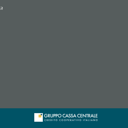
(si apre l’app di posta elettronica)
it