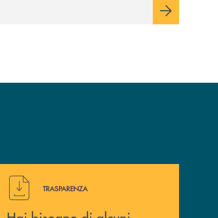
Hai bisogno di alcuni documenti ? Vai alla pagina della 
TRASPARENZA
Hai bisogno di alcuni