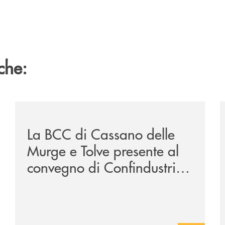
che:
tra-tecnologia-e-consapevolezza/
/news/convegno-connessi-dialoghi-tra-imprese-e-territ
/
La BCC di Cassano delle
Murge e Tolve presente al
convegno di Confindustria
Bari-Bat
"CONNESSI -
Dialoghi tra imprese e
territorio per creare