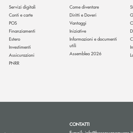
Servizi digitali
Come diventare
S
Conti e carte
Diritti e Doveri
G
POS
Vantaggi
O
Finanziamenti
Iniziative
D
Estero
Informazioni e documenti
C
utili
Investimenti
I
Assemblea 2026
Assicurazioni
L
PNRR
CONTATTI
E-mail:
info@bcccassanomurge.it