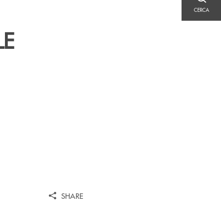
CERCA
CERCA
LE
SHARE