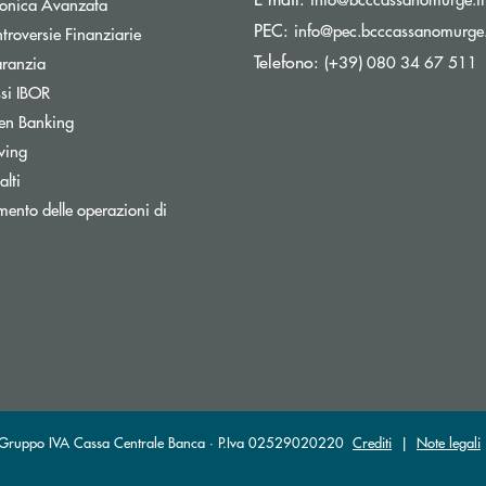
tronica Avanzata
PEC:
info@pec.bcccassanomurge.
Apre una nuova finestra
troversie Finanziarie
Telefono:
Apre una nuova finestra
(+39) 080 34 67 511
aranzia
Apre una nuova finestra
ssi IBOR
Apre una nuova finestra
en Banking
wing
lti
ento delle operazioni di
al Gruppo IVA Cassa Centrale Banca · P.Iva 02529020220
Crediti
|
Note legali