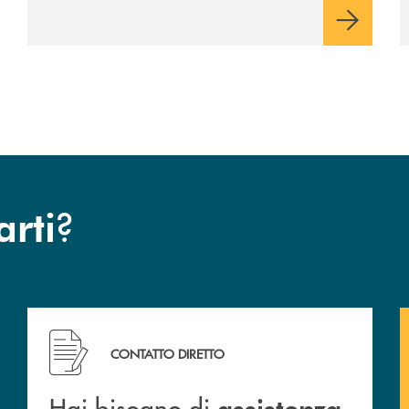
sviluppo"
?
arti
Hai bisogno di assistenza immediata ? Contattaci!
CONTATTO DIRETTO
Hai bisogno di
assistenza