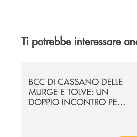
Ti potrebbe interessare an
/news/incontro-per-combattere-le-frodi-digitali-
BCC DI CASSANO DELLE
MURGE E TOLVE: UN
DOPPIO INCONTRO PER
COMBATTERE LE FRODI
DIGITALI TRA
TECNOLOGIA E