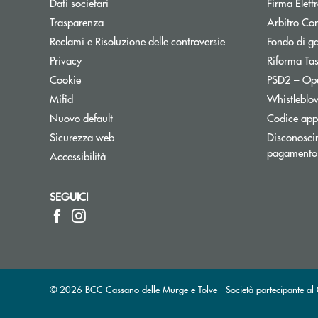
Dati societari
Firma Elet
Trasparenza
Arbitro Con
Reclami e Risoluzione delle controversie
Fondo di g
Privacy
Riforma Ta
Cookie
PSD2 – Op
Mifid
Whistleblo
Nuovo default
Codice appa
Sicurezza web
Disconoscim
pagamento
Accessibilità
SEGUICI
© 2026 BCC Cassano delle Murge e Tolve - Società partecipante 