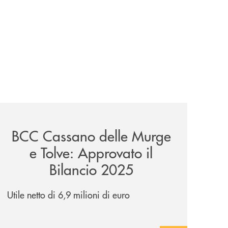
orio-per-creare-sviluppo/
news/bcc-cassano-delle-murge-e-tolve-approvato-il-bilan
BCC Cassano delle Murge
e Tolve: Approvato il
Bilancio 2025
Utile netto di 6,9 milioni di euro