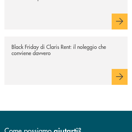
/news/black-friday-di-claris-rent-il-noleggio-che-conviene-davvero/
Black Friday di Claris Rent: il noleggio che
conviene davvero
Come possiamo
?
aiutarti