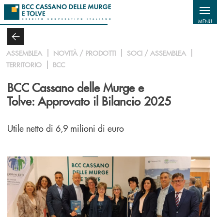
Salta al contenuto principale
MENU
ASSEMBLEA
NOVITÀ / PRODOTTI
SOCI / ASSEMBLEA
TERRITORIO
BCC
BCC Cassano delle Murge e
Tolve: Approvato il Bilancio 2025
Utile netto di 6,9 milioni di euro