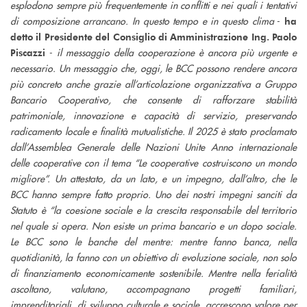
esplodono sempre più frequentemente in conflitti e nei quali i tentativi
di composizione arrancano. In questo tempo e in questo clima
-
ha
detto il Presidente del Consiglio di Amministrazione Ing. Paolo
-
il messaggio della cooperazione è ancora più urgente e
Piscazzi
necessario. Un messaggio che, oggi, le BCC possono rendere ancora
più concreto anche grazie all’articolazione organizzativa a Gruppo
Bancario Cooperativo, che consente di rafforzare stabilità
patrimoniale, innovazione e capacità di servizio, preservando
radicamento locale e finalità mutualistiche. Il 2025 è stato proclamato
dall’Assemblea Generale delle Nazioni Unite Anno internazionale
delle cooperative con il tema “Le cooperative costruiscono un mondo
migliore”. Un attestato, da un lato, e un impegno, dall’altro, che le
BCC hanno sempre fatto proprio. Uno dei nostri impegni sanciti da
Statuto è “la coesione sociale e la crescita responsabile del territorio
nel quale si opera. Non esiste un prima bancario e un dopo sociale.
Le BCC sono le banche del mentre: mentre fanno banca, nella
quotidianità, la fanno con un obiettivo di evoluzione sociale, non solo
di finanziamento economicamente sostenibile. Mentre nella ferialità
ascoltano, valutano, accompagnano progetti familiari,
imprenditoriali, di sviluppo culturale e sociale, accrescono valore per