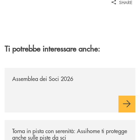
SHARE
Ti potrebbe interessare anche:
/news/assemblea-dei-soci-2026/
Assemblea dei Soci 2026
/news/torna-in-pista-con-serenita-assihome-ti-protegge-anche-sulle-pist
Torna in pista con serenità: Assihome ti protegge
anche sulle piste da sci