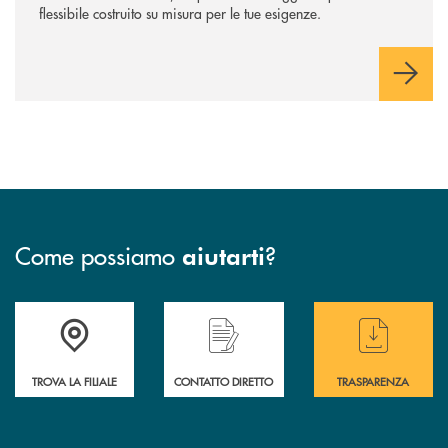
flessibile costruito su misura per le tue esigenze.
Come possiamo
?
aiutarti
Accedi all' elenco completo delle filiali
Hai bisogno di assistenza immediata ? Contatt
Hai bisogno di alcun
TROVA LA FILIALE
CONTATTO DIRETTO
TRASPARENZA