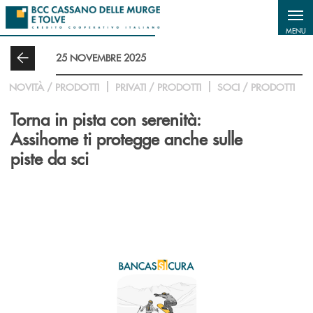
Salta al contenuto principale
MENU
25 NOVEMBRE 2025
NOVITÀ / PRODOTTI
PRIVATI / PRODOTTI
SOCI / PRODOTTI
Torna in pista con serenità:
Assihome ti protegge anche sulle
piste da sci