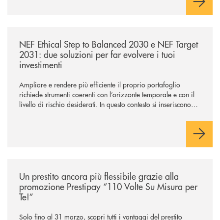
/news/nef-ethical-step-to-balanced-2030-e-nef-target-2031-due-soluzioni
NEF Ethical Step to Balanced 2030 e NEF Target
2031: due soluzioni per far evolvere i tuoi
investimenti
Ampliare e rendere più efficiente il proprio portafoglio
richiede strumenti coerenti con l’orizzonte temporale e con il
livello di rischio desiderati. In questo contesto si inseriscono
NEF Ethical Step to Balanced 2030 e NEF Target 2031, due
soluzioni tra loro complementari, pensate per accompagnare
l’investitore in un percorso strutturato e consapevole.
/news/prestipay-110-volte-su-misura-per-te/
Un prestito ancora più flessibile grazie alla
promozione Prestipay “110 Volte Su Misura per
Te!”
Solo fino al 31 marzo, scopri tutti i vantaggi del prestito