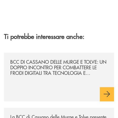
Ti potrebbe interessare anche:
/news/incontro-per-combattere-le-frodi-digitali-tra-tecnologia-e-consa
BCC DI CASSANO DELLE MURGE E TOLVE: UN
DOPPIO INCONTRO PER COMBATTERE LE
FRODI DIGITALI TRA TECNOLOGIA E
CONSAPEVOLEZZA
/news/convegno-connessi-dialoghi-tra-imprese-e-territorio-per-creare-s
La BCC di Cassano delle Murge e Tolve presente