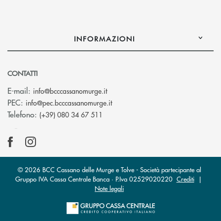
INFORMAZIONI
CONTATTI
(si apre l’app di posta elettronica)
E-mail:
info@bcccassanomurge.it
(si apre l’app di posta elettronic
PEC:
info@pec.bcccassanomurge.it
Telefono:
(+39) 080 34 67 511
© 2026 BCC Cassano delle Murge e Tolve - Società partecipante al
Gruppo IVA Cassa Centrale Banca · P.Iva 02529020220
Crediti
|
Note legali