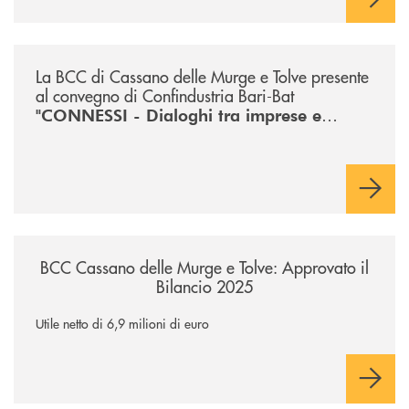
/news/convegno-connessi-dialoghi-tra-imprese-e-territorio-per-creare-s
La BCC di Cassano delle Murge e Tolve presente
al convegno di Confindustria Bari-Bat
"CONNESSI - Dialoghi tra imprese e
territorio per creare sviluppo"
/news/bcc-cassano-delle-murge-e-tolve-approvato-il-bilancio-2025/
BCC Cassano delle Murge e Tolve: Approvato il
Bilancio 2025
Utile netto di 6,9 milioni di euro