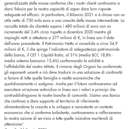
generalizzata delle masse conferma che i nostri clienti continuano a
darci fiducia per la nostra capacità di saper dare loro risposte
adeguate ed efficaci. In particolare, il Bilancio 2021 si è chiuso con un
utile netto di 750 mila euro e una crescita delle masse intermediate. La
raccolta totale da clientela supera i 480 milioni di euro con un
incremento del 3,4% circa rispetto a dicembre 2020 mentre gli
impieghi netti si attestano a 277 milioni di €, in linea con il dato
dell’anno precedente. Il Patrimonio Netto si consolida a circa 54,9
milioni di €, il che spinge l’indicatore di adeguatezza patrimoniale
della banca, il CET 1 Capital Ratio, al 31% (media BCC 18,8% -
media sistema bancario 15,4%) confermando la solidità e
l’affidabilità del nostro Istituto. Il rinnovo degli Organi ha confermato
gli esponenti uscenti e ciò deve tradursi in una soluzione di continuità
a favore di tutte quelle famiglie e realtà economiche che
quotidianamente ci scelgono. Anche per il futuro continueremo ad
esercitare un’azione anticiclica in linea con i valori e principi che
contraddistinguono le nostre banche di comunità. Siamo una Banca
che continua a dare supporto al territorio di riferimento
alimentandone la crescita e lo sviluppo e nonostante un contesto
economico che si conferma turbolento, continueremo e rafforzeremo
la nostra azione di servizio a tutte quelle iniziative meritevoli di
attenzione”.